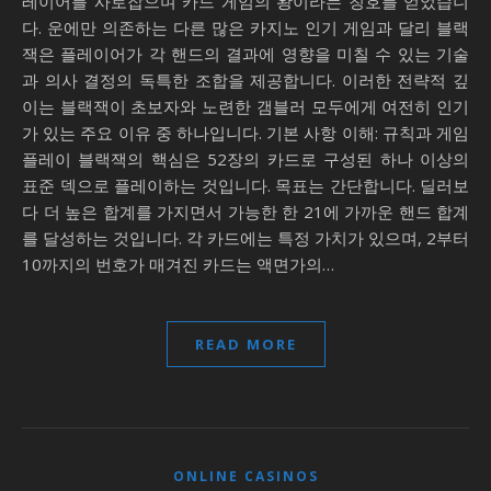
레이어를 사로잡으며 카드 게임의 왕이라는 칭호를 얻었습니
다. 운에만 의존하는 다른 많은 카지노 인기 게임과 달리 블랙
잭은 플레이어가 각 핸드의 결과에 영향을 미칠 수 있는 기술
과 의사 결정의 독특한 조합을 제공합니다. 이러한 전략적 깊
이는 블랙잭이 초보자와 노련한 갬블러 모두에게 여전히 인기
가 있는 주요 이유 중 하나입니다. 기본 사항 이해: 규칙과 게임
플레이 블랙잭의 핵심은 52장의 카드로 구성된 하나 이상의
표준 덱으로 플레이하는 것입니다. 목표는 간단합니다. 딜러보
다 더 높은 합계를 가지면서 가능한 한 21에 가까운 핸드 합계
를 달성하는 것입니다. 각 카드에는 특정 가치가 있으며, 2부터
10까지의 번호가 매겨진 카드는 액면가의…
READ MORE
ONLINE CASINOS