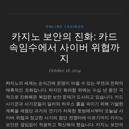
ONLINE CASINOS
카지노 보안의 진화: 카드
속임수에서 사이버 위협까
지
October 18, 2024
카지노의 세계는 순식간에 운명이 바뀔 수 있는 우연과 전략의
매혹적인 조화입니다. 하지만 화려함 뒤에는 수십 년 동안 극
적으로 진화해온 복잡한 보안 문제가 도사리고 있습니다. 카드
사기꾼과 사기꾼들이 딜러와 하우스 룰을 속이기 위해 기발한
계획을 세웠던 과거의 연기가 자욱한 뒷방에서부터 오늘날 사
이버 위협과 정교한 사기의 첨단 전쟁터에 이르기까지 카지노
보안은 끊임없이 적응하고 혁신해야 했습니다. 카지노 보안의