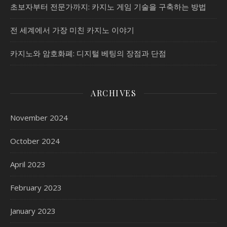
초보자부터 전문가까지: 카지노 게임 기술을 구축하는 방법
전 세계에서 가장 미친 카지노 이야기
카지노와 암호화폐: 디지털 베팅의 장점과 단점
ARCHIVES
November 2024
October 2024
April 2023
February 2023
January 2023