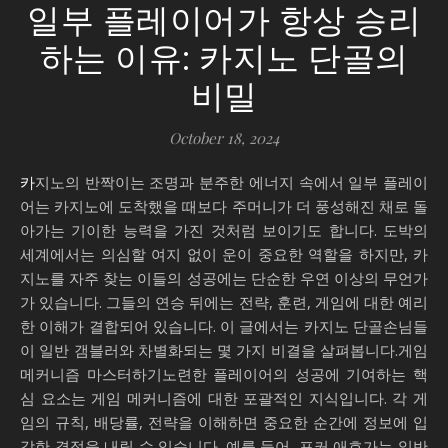
일부 플레이어가 항상 승리
하는 이유: 카지노 단골의
비밀
October 18, 2024
카지노의 반짝이는 조명과 분주한 에너지 속에서 일부 플레이
어는 카지노에 도착했을 때보다 주머니가 더 풍성해진 채로 돌
아가는 기이한 능력을 가진 것처럼 보이기도 합니다. 도박의
세계에서는 의심할 여지 없이 운이 중요한 역할을 하지만, 카
지노를 자주 찾는 이들의 성공에는 단순한 우연 이상의 무언가
가 있습니다. 그들의 연승 뒤에는 전략, 훈련, 게임에 대한 예리
한 이해가 결합되어 있습니다. 이 글에서는 카지노 단골손님들
이 일반 갬블러와 차별화되는 몇 가지 비결을 살펴봅니다.게임
메커니즘 마스터하기노련한 플레이어의 성공에 기여하는 핵
심 요소는 게임 메커니즘에 대한 포괄적인 지식입니다. 각 게
임의 규칙, 배당률, 전략을 이해하면 중요한 순간에 정보에 입
각한 결정을 내릴 수 있습니다. 예를 들어, 포커 애호가는 일반