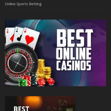
Online Sports Betting