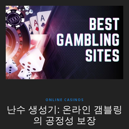
ONLINE CASINOS
난수 생성기: 온라인 갬블링
의 공정성 보장