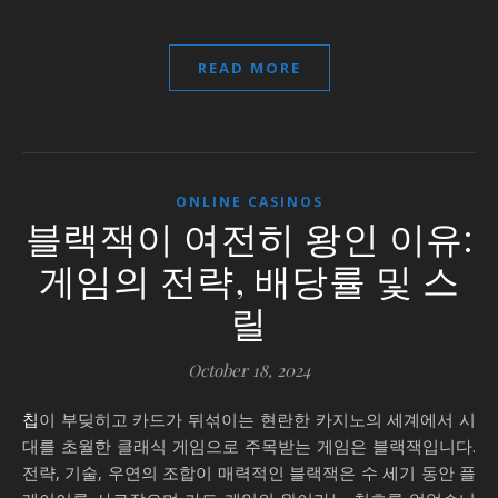
READ MORE
ONLINE CASINOS
블랙잭이 여전히 왕인 이유:
게임의 전략, 배당률 및 스
릴
October 18, 2024
칩이 부딪히고 카드가 뒤섞이는 현란한 카지노의 세계에서 시
대를 초월한 클래식 게임으로 주목받는 게임은 블랙잭입니다.
전략, 기술, 우연의 조합이 매력적인 블랙잭은 수 세기 동안 플